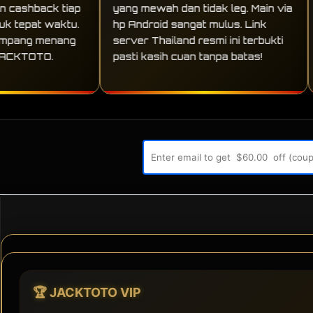
ashback tiap
yang mewah dan tidak leg. Main via
t
tepat waktu.
hp Android sangat mulus. Link
d
pang menang
server Thailand resmi ini terbukti
s
CKTOTO.
pasti kasih cuan tanpa batas!
b
f
🏆 JACKTOTO VIP