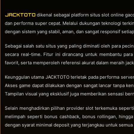
JACKTOTO
dikenal sebagai platform situs slot online g
dan performa super cepat. Melalui dukungan teknologi terk
dengan sistem yang stabil, aman, dan sangat responsif setiap
Sebagai salah satu situs yang paling diminati oleh para peci
secara real-time. Fitur ini dirancang untuk membantu pa
favorit, serta memperoleh referensi akurat dalam meraih jac
Keunggulan utama JACKTOTO terletak pada performa server Th
Akses game dapat dilakukan dengan sangat lancar tanpa ken
Tampilan visual yang eksklusif juga memberikan sensasi ber
Selain menghadirkan pilihan provider slot terkemuka sepert
melimpah seperti bonus cashback, bonus rollingan, hingga
dengan syarat minimal deposit yang terjangkau untuk semua 