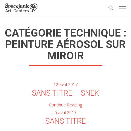
Skip
Men
to
search
main
content
CATÉGORIE TECHNIQUE :
PEINTURE AÉROSOL SUR
MIROIR
12 avril 2017
SANS TITRE – SNEK
Continue Reading
5 avril 2017
SANS TITRE