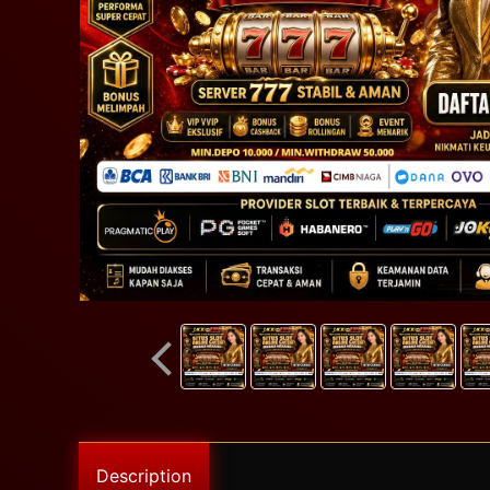
Description