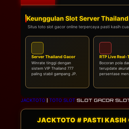
Keunggulan Slot Server Thaila
Situs toto slot gacor online terpercaya pasti kasih c
Server Thailand Gacor
RTP Live Real-
Winrate tinggi dengan
Bocoran pola da
sistem VIP Thailand 777
terupdate akura
paling stabil gampang JP.
persentase mena
JACKTOTO
|
TOTO SLOT
SLOT GACOR
SLOT
JACKTOTO # PASTI KASIH