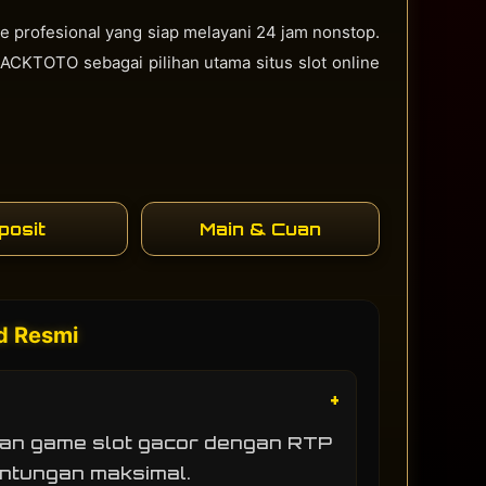
profesional yang siap melayani 24 jam nonstop.
JACKTOTO sebagai pilihan utama situs slot online
posit
Main & Cuan
d Resmi
+
han game slot gacor dengan RTP
untungan maksimal.