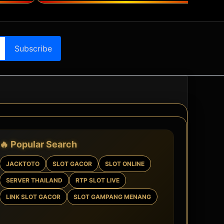
🔥 Popular Search
JACKTOTO
SLOT GACOR
SLOT ONLINE
SERVER THAILAND
RTP SLOT LIVE
LINK SLOT GACOR
SLOT GAMPANG MENANG