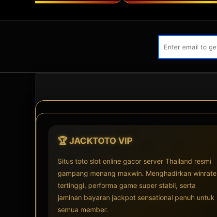
🏆 JACKTOTO VIP
Situs toto slot online gacor server Thailand resmi
gampang menang maxwin. Menghadirkan winrate
tertinggi, performa game super stabil, serta
jaminan bayaran jackpot sensational penuh untuk
semua member.