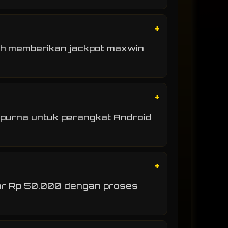
+
dah memberikan jackpot maxwin
+
mpurna untuk perangkat Android
+
sar Rp 50.000 dengan proses