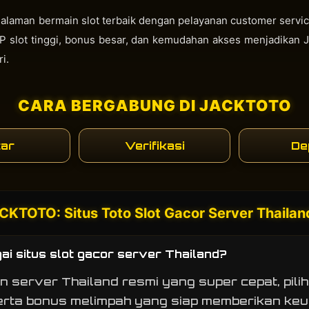
man bermain slot terbaik dengan pelayanan customer service 
TP slot tinggi, bonus besar, dan kemudahan akses menjadikan 
i.
CARA BERGABUNG DI JACKTOTO
tar
Verifikasi
De
CKTOTO: Situs Toto Slot Gacor Server Thailan
 situs slot gacor server Thailand?
server Thailand resmi yang super cepat, pili
serta bonus melimpah yang siap memberikan ke