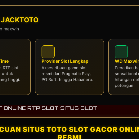
nd JACKTOTO
uan maxwin
Time
Provider Slot Lengkap
WD Maxwin 
n RTP slot
Akses ribuan game slot
Penarikan ha
t untuk
resmi dari Pragmatic Play,
sensational 
ng tinggi.
PG Soft, hingga Habanero.
hitungan det
potongan.
 ONLINE
RTP SLOT
SITUS SLOT
 CUAN SITUS TOTO SLOT GACOR ONLI
RESMI