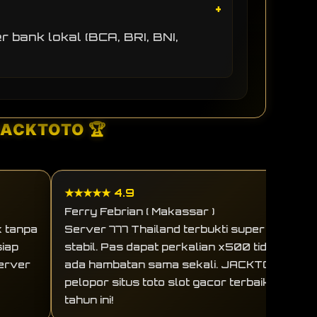
+
bank lokal (BCA, BRI, BNI,
JACKTOTO 🏆
★★★★★ 4.9
Ferry Febrian ( Makassar )
pa
Server 777 Thailand terbukti super
stabil. Pas dapat perkalian x500 tidak
r
ada hambatan sama sekali. JACKTOTO
pelopor situs toto slot gacor terbaik
tahun ini!