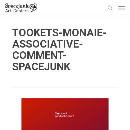
Skip
Men
to
search
main
content
TOOKETS-MONAIE-
ASSOCIATIVE-
COMMENT-
SPACEJUNK