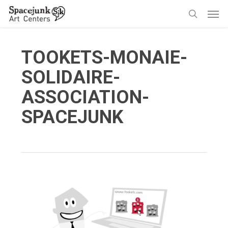
Skip
Men
to
search
main
content
TOOKETS-MONAIE-
SOLIDAIRE-
ASSOCIATION-
SPACEJUNK