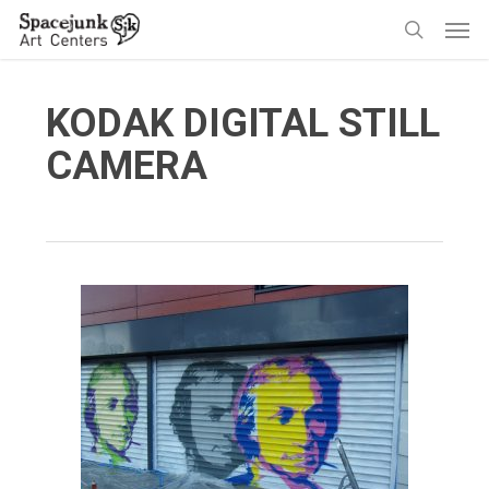
Skip
Men
to
search
main
content
KODAK DIGITAL STILL
CAMERA