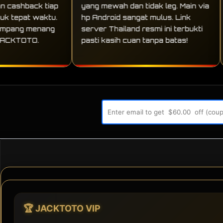
ashback tiap
yang mewah dan tidak leg. Main via
t
tepat waktu.
hp Android sangat mulus. Link
d
pang menang
server Thailand resmi ini terbukti
s
CKTOTO.
pasti kasih cuan tanpa batas!
b
f
🏆 JACKTOTO VIP