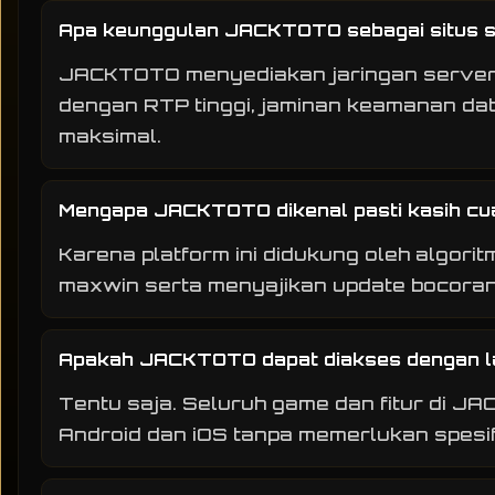
Apa keunggulan JACKTOTO sebagai situs s
JACKTOTO menyediakan jaringan server T
dengan RTP tinggi, jaminan keamanan da
maksimal.
Mengapa JACKTOTO dikenal pasti kasih cu
Karena platform ini didukung oleh algori
maxwin serta menyajikan update bocoran 
Apakah JACKTOTO dapat diakses dengan l
Tentu saja. Seluruh game dan fitur di J
Android dan iOS tanpa memerlukan spesifi