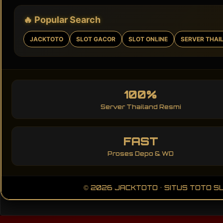
🔥 Popular Search
JACKTOTO
SLOT GACOR
SLOT ONLINE
SERVER THAI
100%
Server Thailand Resmi
FAST
Proses Depo & WD
© 2026 JACKTOTO • SITUS TOTO S