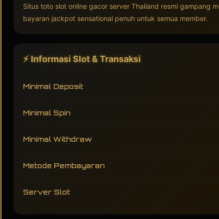
Situs toto slot online gacor server Thailand resmi gampang 
bayaran jackpot sensational penuh untuk semua member.
⚡ Informasi Slot & Transaksi
Minimal Deposit
Minimal Spin
Minimal Withdraw
Metode Pembayaran
Server Slot