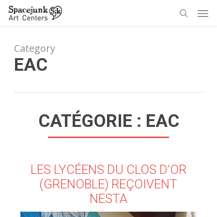
Skip
Men
to
search
main
content
Category
EAC
CATÉGORIE :
EAC
LES LYCÉENS DU CLOS D’OR
(GRENOBLE) REÇOIVENT
NESTA