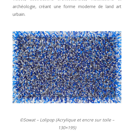
archéologie, créant une forme moderne de land art
urbain.
©️Sowat – Lolipop (Acrylique et encre sur toile –
130×195)