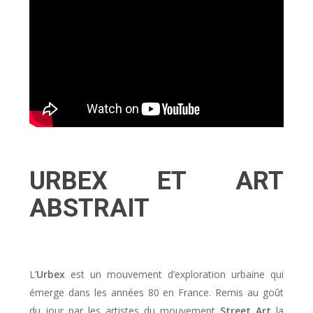
URBEX ET ART
ABSTRAIT
L’
Urbex
est un mouvement d’exploration urbaine qui
émerge dans les années 80 en France. Remis au goût
du jour par les artistes du mouvement
Street Art
la