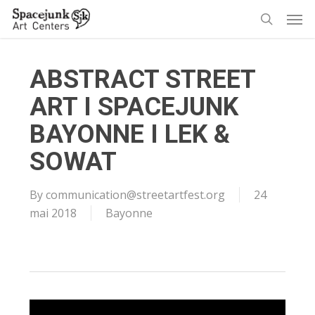
Skip
Men
to
search
main
content
ABSTRACT STREET
ART I SPACEJUNK
BAYONNE I LEK &
SOWAT
By
communication@streetartfest.org
24
mai 2018
Bayonne