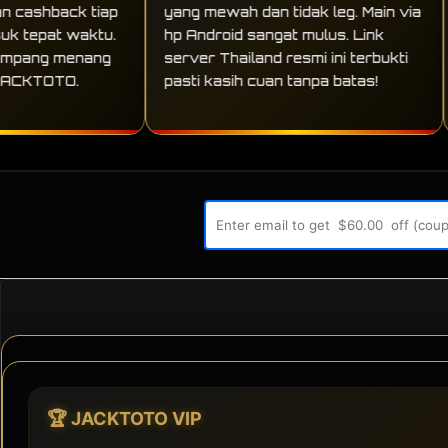
cashback tiap
yang mewah dan tidak leg. Main via
t
tepat waktu.
hp Android sangat mulus. Link
d
pang menang
server Thailand resmi ini terbukti
s
CKTOTO.
pasti kasih cuan tanpa batas!
b
f
🏆 JACKTOTO VIP