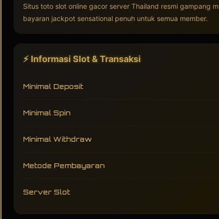
Situs toto slot online gacor server Thailand resmi gampang 
bayaran jackpot sensational penuh untuk semua member.
⚡ Informasi Slot & Transaksi
Minimal Deposit
Minimal Spin
Minimal Withdraw
Metode Pembayaran
Server Slot