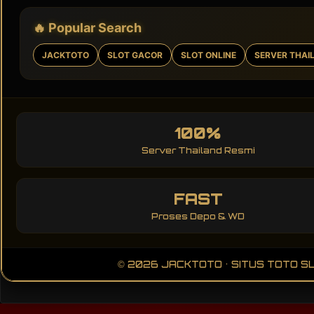
🔥 Popular Search
JACKTOTO
SLOT GACOR
SLOT ONLINE
SERVER THAI
100%
Server Thailand Resmi
FAST
Proses Depo & WD
© 2026 JACKTOTO • SITUS TOTO S