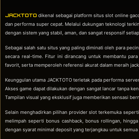
JACKTOTO
dikenal sebagai platform situs slot online g
dan performa super cepat. Melalui dukungan teknologi terk
dengan sistem yang stabil, aman, dan sangat responsif setiap
Sebagai salah satu situs yang paling diminati oleh para peci
secara real-time. Fitur ini dirancang untuk membantu pa
favorit, serta memperoleh referensi akurat dalam meraih jac
Keunggulan utama JACKTOTO terletak pada performa server Th
Akses game dapat dilakukan dengan sangat lancar tanpa ken
Tampilan visual yang eksklusif juga memberikan sensasi ber
Selain menghadirkan pilihan provider slot terkemuka sepert
melimpah seperti bonus cashback, bonus rollingan, hingga
dengan syarat minimal deposit yang terjangkau untuk semua 