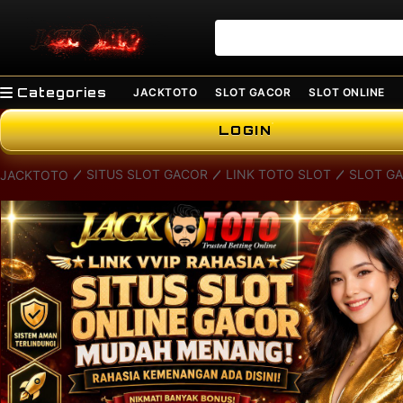
Categories
JACKTOTO
SLOT GACOR
SLOT ONLINE
LOGIN
/
/
/
SITUS SLOT GACOR
LINK TOTO SLOT
SLOT G
JACKTOTO