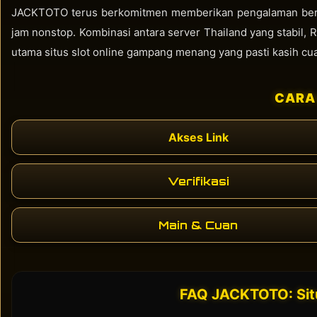
JACKTOTO terus berkomitmen memberikan pengalaman bermai
jam nonstop. Kombinasi antara server Thailand yang stabil,
utama situs slot online gampang menang yang pasti kasih cua
CARA
Akses Link
Verifikasi
Main & Cuan
FAQ JACKTOTO: Situ