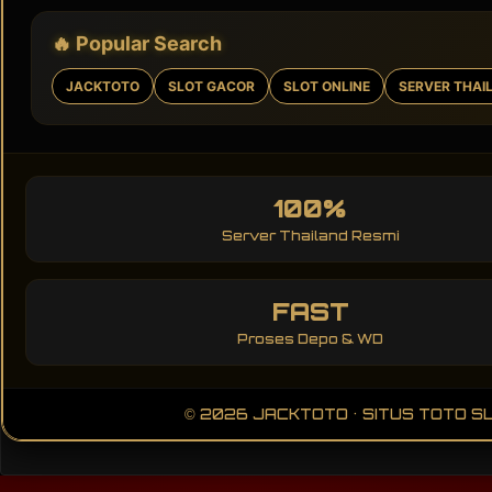
🔥 Popular Search
JACKTOTO
SLOT GACOR
SLOT ONLINE
SERVER THAI
100%
Server Thailand Resmi
FAST
Proses Depo & WD
© 2026 JACKTOTO • SITUS TOTO S