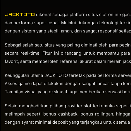
JACKTOTO
dikenal sebagai platform situs slot online g
dan performa super cepat. Melalui dukungan teknologi terk
dengan sistem yang stabil, aman, dan sangat responsif setiap
Sebagai salah satu situs yang paling diminati oleh para peci
secara real-time. Fitur ini dirancang untuk membantu pa
favorit, serta memperoleh referensi akurat dalam meraih jac
Keunggulan utama JACKTOTO terletak pada performa server Th
Akses game dapat dilakukan dengan sangat lancar tanpa ken
Tampilan visual yang eksklusif juga memberikan sensasi ber
Selain menghadirkan pilihan provider slot terkemuka sepert
melimpah seperti bonus cashback, bonus rollingan, hingga
dengan syarat minimal deposit yang terjangkau untuk semua 