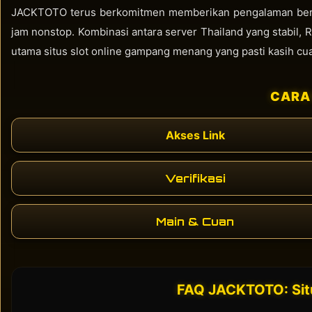
JACKTOTO terus berkomitmen memberikan pengalaman bermai
jam nonstop. Kombinasi antara server Thailand yang stabil,
utama situs slot online gampang menang yang pasti kasih cua
CARA
Akses Link
Verifikasi
Main & Cuan
FAQ JACKTOTO: Situ