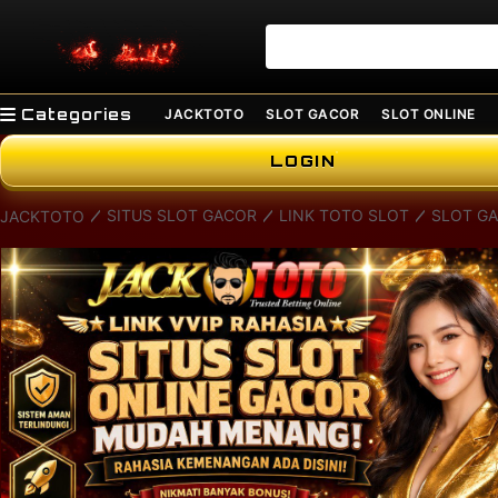
Categories
JACKTOTO
SLOT GACOR
SLOT ONLINE
LOGIN
/
/
/
SITUS SLOT GACOR
LINK TOTO SLOT
SLOT G
JACKTOTO