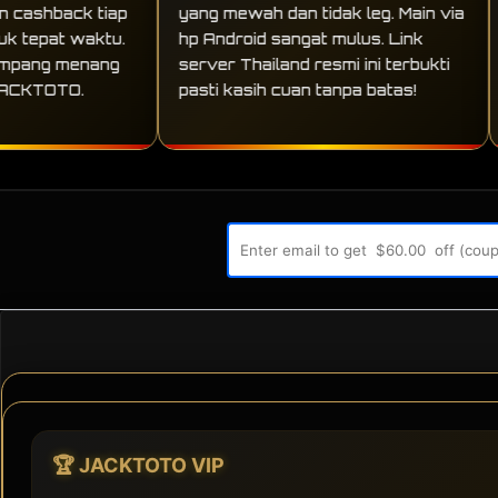
ashback tiap
yang mewah dan tidak leg. Main via
t
tepat waktu.
hp Android sangat mulus. Link
d
pang menang
server Thailand resmi ini terbukti
s
CKTOTO.
pasti kasih cuan tanpa batas!
b
f
🏆 JACKTOTO VIP