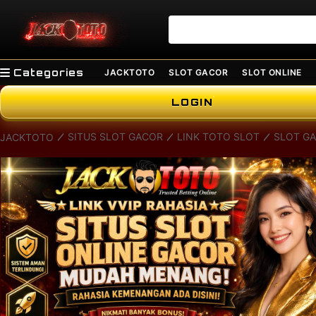
Categories
JACKTOTO
SLOT GACOR
SLOT ONLINE
LOGIN
/
/
/
SITUS SLOT GACOR
LINK TOTO SLOT
SLOT G
JACKTOTO