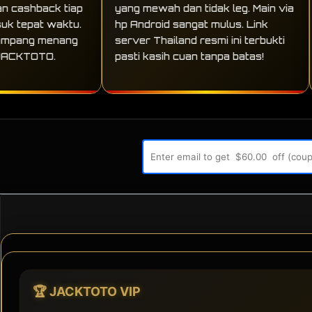
cashback tiap
yang mewah dan tidak leg. Main via
 tepat waktu.
hp Android sangat mulus. Link
mpang menang
server Thailand resmi ini terbukti
ACKTOTO.
pasti kasih cuan tanpa batas!
🏆 JACKTOTO VIP