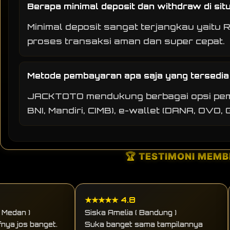
Berapa minimal deposit dan withdraw di s
Minimal deposit sangat terjangkau yaitu
proses transaksi aman dan super cepat.
Metode pembayaran apa saja yang tersedi
JACKTOTO mendukung berbagai opsi pembay
BNI, Mandiri, CIMB), e-wallet (DANA, OVO, 
🏆 TESTIMONI MEMB
★★★★★ 4.8
dan )
Siska Amelia ( Bandung )
a jos banget.
Suka banget sama tampilannya