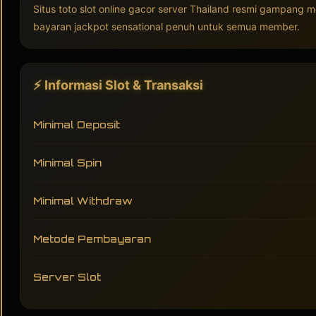
Situs toto slot online gacor server Thailand resmi gampang 
bayaran jackpot sensational penuh untuk semua member.
⚡ Informasi Slot & Transaksi
Minimal Deposit
Minimal Spin
Minimal Withdraw
Metode Pembayaran
Server Slot