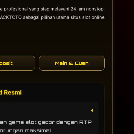
profesional yang siap melayani 24 jam nonstop.
JACKTOTO sebagai pilihan utama situs slot online
posit
Main & Cuan
d Resmi
+
han game slot gacor dengan RTP
untungan maksimal.