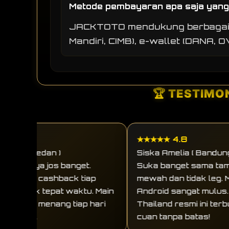
Metode pembayaran apa saja yang
JACKTOTO mendukung berbagai ops
Mandiri, CIMB), e-wallet (DANA, O
🏆 TESTIMO
★★★★★ 4.8
 ( Medan )
Siska Amelia ( Bandung )
sifnya jos banget.
Suka banget sama tampila
 dan cashback tiap
mewah dan tidak leg. Main v
asuk tepat waktu. Main
Android sangat mulus. Link
ang menang tiap hari
Thailand resmi ini terbukti 
OTO.
cuan tanpa batas!