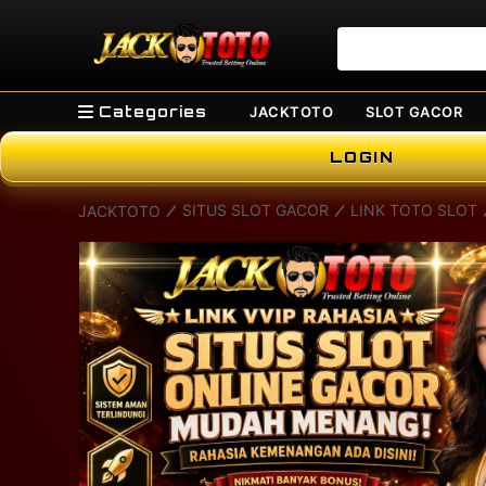
Categories
JACKTOTO
SLOT GACOR
LOGIN
/
/
SITUS SLOT GACOR
LINK TOTO SLOT
JACKTOTO