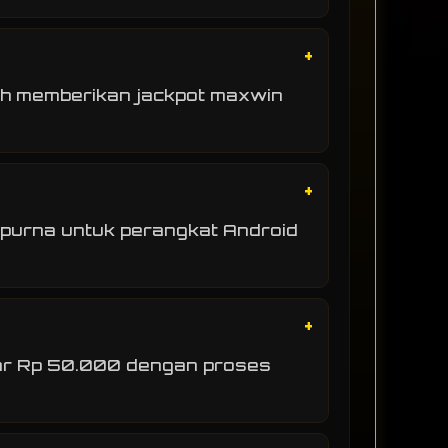
+
dah memberikan jackpot maxwin
+
mpurna untuk perangkat Android
+
sar Rp 50.000 dengan proses