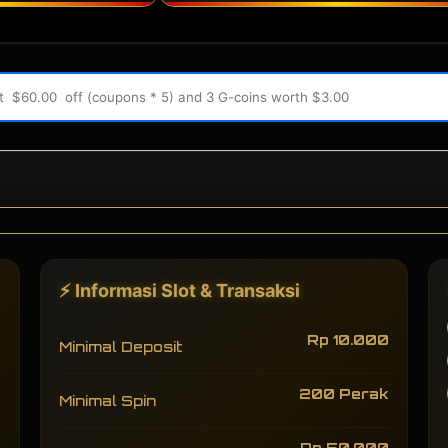
⚡ Informasi Slot & Transaksi
Rp 10.000
Minimal Deposit
200 Perak
Minimal Spin
Rp 50.000