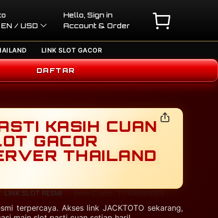
Hello, Sign in
to
 EN
/ USD
Account & Order
HAILAND
LINK SLOT GACOR
DAFTAR
ASTI KASIH CUAN
LOT GACOR
SERVER THAILAND
LINK SLOT RESMI
Item Code:
777888999
resmi terpercaya. Akses link JACKTOTO sekarang,
asi main slot pasti cuan setiap hari!