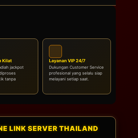
Kilat
Layanan VIP 24/7
diah jackpot
Dukungan Customer Service
diproses
profesional yang selalu siap
ik tanpa
melayani setiap saat.
NE LINK SERVER THAILAND