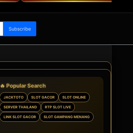
🔥 Popular Search
JACKTOTO
SLOT GACOR
SLOT ONLINE
SERVER THAILAND
RTP SLOT LIVE
LINK SLOT GACOR
SLOT GAMPANG MENANG