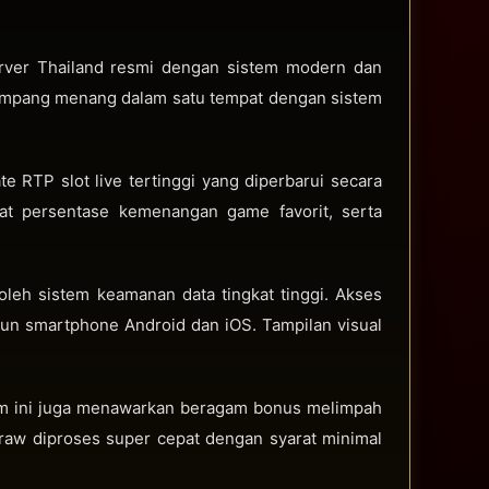
server Thailand resmi dengan sistem modern dan
 gampang menang dalam satu tempat dengan sistem
e RTP slot live tertinggi yang diperbarui secara
hat persentase kemenangan game favorit, serta
leh sistem keamanan data tingkat tinggi. Akses
pun smartphone Android dan iOS. Tampilan visual
form ini juga menawarkan beragam bonus melimpah
draw diproses super cepat dengan syarat minimal