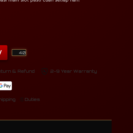
W
40
turn & Refund
2-9 Year Warranty
hipping
Duties