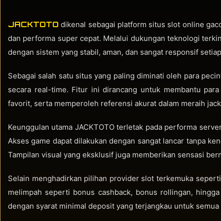
JACKTOTO
dikenal sebagai platform situs slot online g
dan performa super cepat. Melalui dukungan teknologi terk
dengan sistem yang stabil, aman, dan sangat responsif setiap
Sebagai salah satu situs yang paling diminati oleh para peci
secara real-time. Fitur ini dirancang untuk membantu pa
favorit, serta memperoleh referensi akurat dalam meraih jac
Keunggulan utama JACKTOTO terletak pada performa server Th
Akses game dapat dilakukan dengan sangat lancar tanpa ken
Tampilan visual yang eksklusif juga memberikan sensasi ber
Selain menghadirkan pilihan provider slot terkemuka sepert
melimpah seperti bonus cashback, bonus rollingan, hingga
dengan syarat minimal deposit yang terjangkau untuk semua 