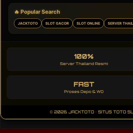
🔥 Popular Search
JACKTOTO
SLOT GACOR
SLOT ONLINE
SERVER THAI
100%
Server Thailand Resmi
FAST
Proses Depo & WD
© 2026 JACKTOTO • SITUS TOTO S