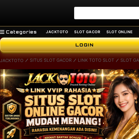
Categories
JACKTOTO
SLOT GACOR
SLOT ONLINE
LOGIN
/
/
/
SITUS SLOT GACOR
LINK TOTO SLOT
SLOT G
JACKTOTO