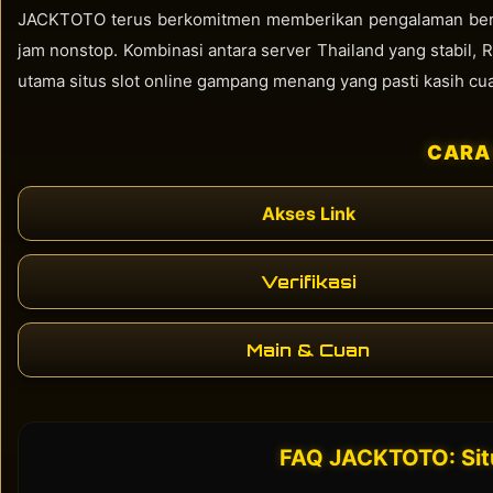
JACKTOTO terus berkomitmen memberikan pengalaman bermai
jam nonstop. Kombinasi antara server Thailand yang stabil,
utama situs slot online gampang menang yang pasti kasih cua
CARA
Akses Link
Verifikasi
Main & Cuan
FAQ JACKTOTO: Situ