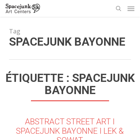
Skip
Men
to
search
main
content
Tag
SPACEJUNK BAYONNE
ÉTIQUETTE :
SPACEJUNK
BAYONNE
ABSTRACT STREET ART I
SPACEJUNK BAYONNE I LEK &