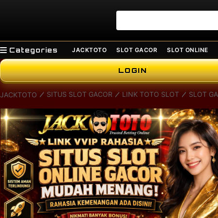
Categories
JACKTOTO
SLOT GACOR
SLOT ONLINE
LOGIN
/
/
/
SITUS SLOT GACOR
LINK TOTO SLOT
SLOT G
JACKTOTO