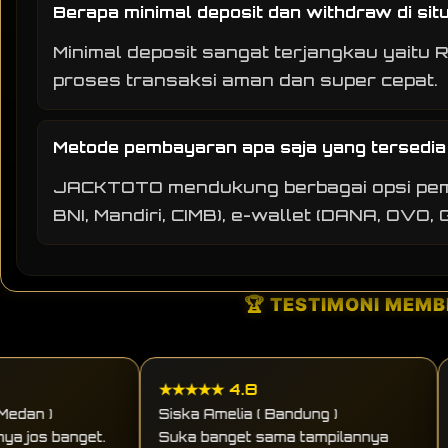
Berapa minimal deposit dan withdraw di s
Minimal deposit sangat terjangkau yaitu
proses transaksi aman dan super cepat.
Metode pembayaran apa saja yang tersedi
JACKTOTO mendukung berbagai opsi pembay
BNI, Mandiri, CIMB), e-wallet (DANA, OVO, 
🏆 TESTIMONI MEMB
★★★★★ 4.8
★
an )
Siska Amelia ( Bandung )
An
 jos banget.
Suka banget sama tampilannya
D